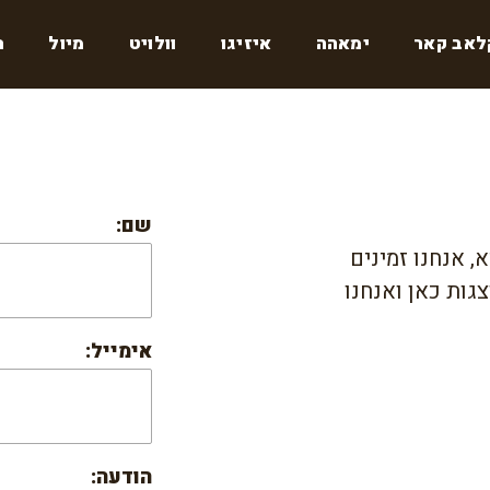
לאב קאר
ימאהה
איזיגו
וולויט
מיול
ר
שם:
, אנחנו זמינים
גות כאן ואנחנו
אימייל:
הודעה: