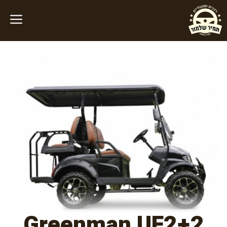
דלג
תוכן
Greenman UF2+2