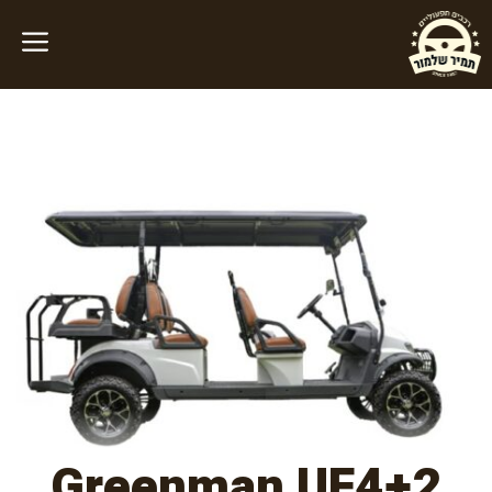
דלג
תוכן
Greenman UF4+2