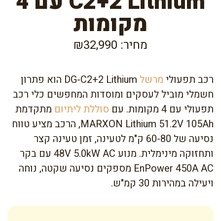
C2+2 Lithium עם 4
מקומות
מחיר: ₪32,990
רכב תפעולי
מרשל
DG-C2+2 Lithium הוא פתרון
חשמלי מוביל לעסקים ומוסדות המחפשים כלי רכב
תפעולי עם 4 מקומות. עם
סוללת ליתיום
מתקדמת
MARXON Lithium 51.2V 105Ah, הרכב מציע טווח
נסיעה של 60-80 ק"מ לטעינה, זמן טעינה קצר
ותחזוקה מינימלית. מנוע 48V 5.0kW AC עם בקר
EnPower 450A AC מספקים נסיעה שקטה, נוחה
ויעילה במהירות 30 קמ"ש.