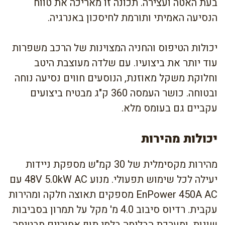
בעת האטה ועצירה. תכונה זו מאריכה את טווח
הנסיעה האמיתי ותורמת לחיסכון באנרגיה.
יכולות הטיפוס והחניה המצוינות של הרכב משפרות
עוד יותר את ביצועיו. עם שלדה מעוצבת היטב
וחלוקת משקל מאוזנת, הנוסעים חווים נסיעה נוחה
ובטוחה. כושר העמסה 360 ק"ג מבטיח ביצועים
עקביים גם בעומס מלא.
יכולות מהירות
מהירות מקסימלית של 30 קמ"ש מספקת ניידות
יעילה לכל שימוש תפעולי. מנוע 48V 5.0kW AC עם
EnPower 450A AC מספקים תאוצה חלקה ומהירות
עקבית. רדיוס סיבוב 4.0 מ' מקל על תמרון בסביבות
שונות, ומערכת הבלימה בלמי תוף אחוריים מבטיחה