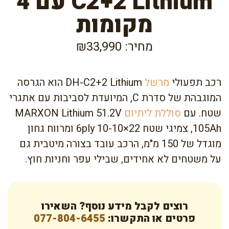
C2+2 Lithium עם 4
מקומות
מחיר: ₪33,990
רכב תפעולי
מרשל
DH-C2+2 Lithium הוא הגרסה
המוגבהת של סדרת C, המיועדת לסביבות עם אתגרי
שטח. עם
סוללת ליתיום
MARXON Lithium 51.2V
105Ah, צמיגי שטח 22×10-10 6ply ומרווח גחון
מוגדל של 150 מ"מ, הרכב עובד בצורה מיטבית גם
על משטחים לא אחידים, שבילי עפר וחניות חוץ.
רוצים לקבל מידע נוסף? השאירו
פרטים או התקשרו:
077-804-6455